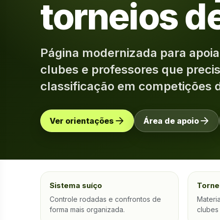
torneios d
Página modernizada para apoiar
clubes e professores que preci
classificação em competições 
Ver orientações
Área de apoio
Sistema suíço
Torne
Controle rodadas e confrontos de
Materia
forma mais organizada.
clubes 