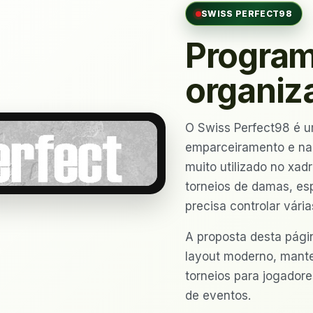
SWISS PERFECT98
Program
organiza
O Swiss Perfect98 é u
emparceiramento e na
muito utilizado no xa
torneios de damas, es
precisa controlar vária
A proposta desta pági
layout moderno, mante
torneios para jogadore
de eventos.