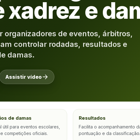
e xadrez e d
 organizadores de eventos, árbitros,
sam controlar rodadas, resultados e
de damas.
Assistir vídeo
ios de damas
Resultados
l útil para eventos escolares,
Facilita o acompanhamento d
e competições oficiais.
pontuação e da classificação