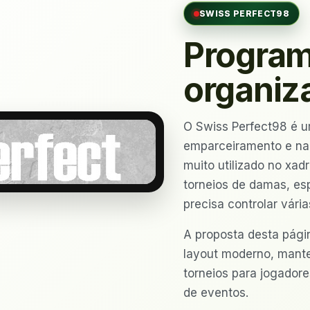
SWISS PERFECT98
Program
organiza
O Swiss Perfect98 é u
emparceiramento e na
muito utilizado no xa
torneios de damas, es
precisa controlar vária
A proposta desta pági
layout moderno, mante
torneios para jogadore
de eventos.