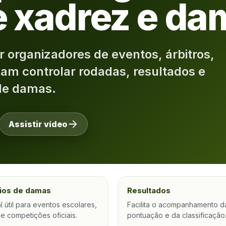
e xadrez e d
 organizadores de eventos, árbitros,
sam controlar rodadas, resultados e
de damas.
Assistir vídeo
ios de damas
Resultados
l útil para eventos escolares,
Facilita o acompanhamento d
e competições oficiais.
pontuação e da classificação