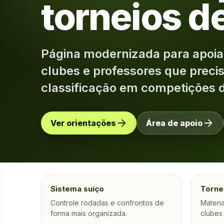
torneios d
Página modernizada para apoiar
clubes e professores que preci
classificação em competições 
Ver orientações
Área de apoio
Sistema suíço
Torne
Controle rodadas e confrontos de
Materia
forma mais organizada.
clubes 