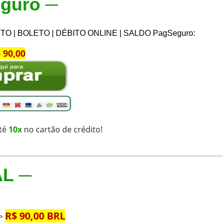
eguro ─
O | BOLETO | DÉBITO ONLINE | SALDO PagSeguro:
 90,00
té
10x
no cartão de crédito!
AL ─
R$ 90,00 BRL
=>