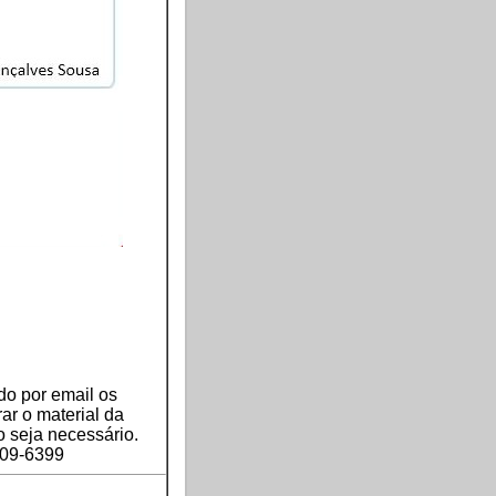
do por email os
r o material da
 seja necessário.
09-6399